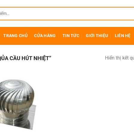
TRANG CHỦ
CỬA HÀNG
TIN TỨC
GIỚI THIỆU
LIÊN HỆ
ỦA CẦU HÚT NHIỆT”
Hiển thị kết 