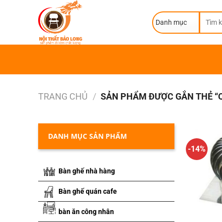
Skip
Tìm
to
kiếm:
content
TRANG CHỦ
/
SẢN PHẨM ĐƯỢC GẮN THẺ “Q
DANH MỤC SẢN PHẨM
-14%
Bàn ghế nhà hàng
Bàn ghế quán cafe
bàn ăn công nhân