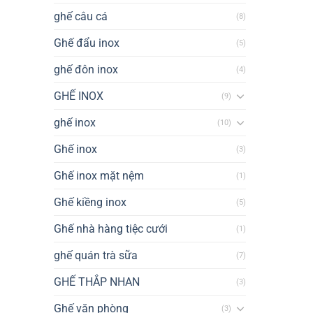
ghế câu cá
(8)
Ghế đẩu inox
(5)
ghế đôn inox
(4)
GHẾ INOX
(9)
ghế inox
(10)
Ghế inox
(3)
Ghế inox mặt nệm
(1)
Ghế kiềng inox
(5)
Ghế nhà hàng tiệc cưới
(1)
ghế quán trà sữa
(7)
GHẾ THẮP NHAN
(3)
Ghế văn phòng
(3)