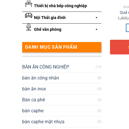
Thiết bị nhà bếp công nghiệp
QUẢ
Quả c
Nội Thất gia đình
1,400
Ghế văn phòng
DANH MỤC SẢN PHẨM
BÀN ĂN CÔNG NGHIỆP
(11)
bàn ăn công nhân
(4)
bàn ăn inox
(3)
Bàn cà phê
(2)
bàn caphe
(2)
bàn caphe mặt nhựa
(2)