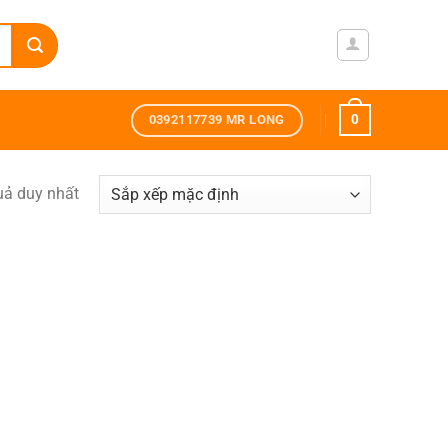
0
0392117739 MR LONG
quả duy nhất