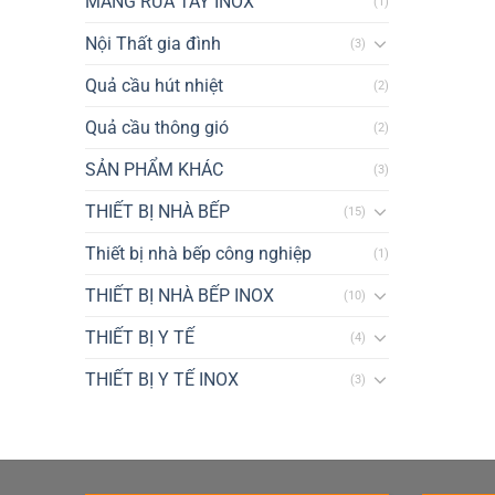
MÁNG RỬA TAY INOX
(1)
Nội Thất gia đình
(3)
Quả cầu hút nhiệt
(2)
Quả cầu thông gió
(2)
SẢN PHẨM KHÁC
(3)
THIẾT BỊ NHÀ BẾP
(15)
Thiết bị nhà bếp công nghiệp
(1)
THIẾT BỊ NHÀ BẾP INOX
(10)
THIẾT BỊ Y TẾ
(4)
THIẾT BỊ Y TẾ INOX
(3)