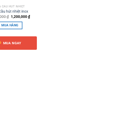
 CẦU HÚT NHIỆT
ầu hút nhiệt inox
Giá
Giá
,000
₫
1,200,000
₫
gốc
hiện
là:
tại
MUA HÀNG
1,400,000 ₫.
là:
1,200,000 ₫.
MUA NGAY