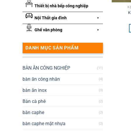
Thiết bị nhà bếp công nghiệp
K
K
Nội Thất gia đình
Ghế văn phòng
DANH MỤC SẢN PHẨM
BÀN ĂN CÔNG NGHIỆP
(11)
bàn ăn công nhân
(4)
bàn ăn inox
(3)
Bàn cà phê
(2)
bàn caphe
(2)
bàn caphe mặt nhựa
(2)