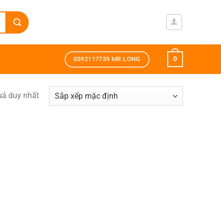
0
0392117739 MR LONG
quả duy nhất