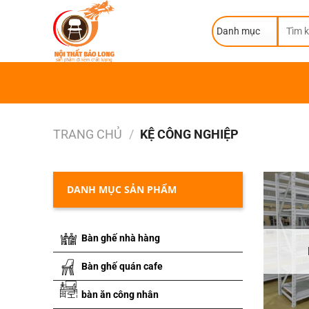
Skip
Tìm
to
kiếm:
content
TRANG CHỦ
/
KỆ CÔNG NGHIỆP
DANH MỤC SẢN PHẨM
Bàn ghế nhà hàng
Bàn ghế quán cafe
bàn ăn công nhân