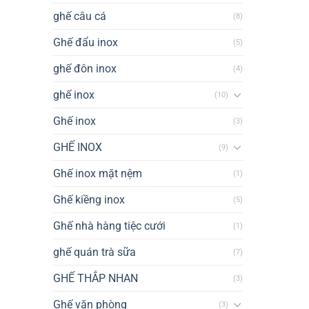
ghế câu cá
(8)
Ghế đẩu inox
(5)
ghế đôn inox
(4)
ghế inox
(10)
Ghế inox
(3)
GHẾ INOX
(9)
Ghế inox mặt nệm
(1)
Ghế kiềng inox
(5)
Ghế nhà hàng tiệc cưới
(1)
ghế quán trà sữa
(7)
GHẾ THẮP NHAN
(3)
Ghế văn phòng
(3)