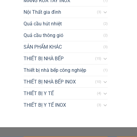
MÁNG RỬA TAY INOX
(1)
Nội Thất gia đình
(3)
Quả cầu hút nhiệt
(2)
Quả cầu thông gió
(2)
SẢN PHẨM KHÁC
(3)
THIẾT BỊ NHÀ BẾP
(15)
Thiết bị nhà bếp công nghiệp
(1)
THIẾT BỊ NHÀ BẾP INOX
(10)
THIẾT BỊ Y TẾ
(4)
THIẾT BỊ Y TẾ INOX
(3)