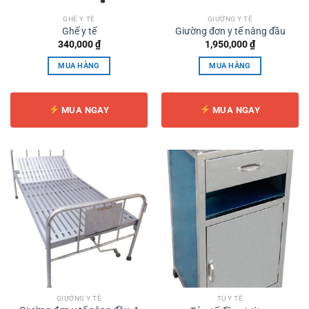
GHẾ Y TẾ
GIƯỜNG Y TẾ
Ghế y tế
Giường đơn y tế nâng đầu
340,000
₫
1,950,000
₫
MUA HÀNG
MUA HÀNG
MUA NGAY
MUA NGAY
GIƯỜNG Y TẾ
TỦ Y TẾ