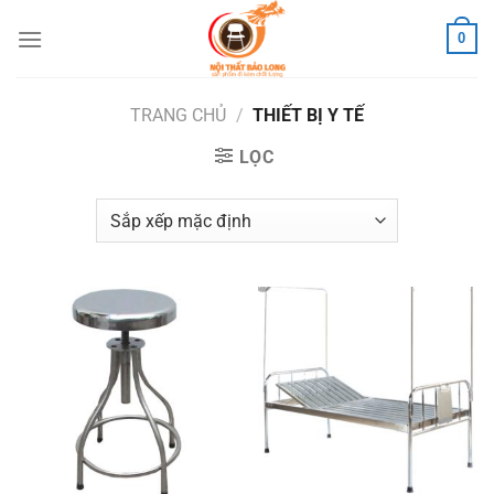
Skip
0
to
content
TRANG CHỦ
/
THIẾT BỊ Y TẾ
LỌC