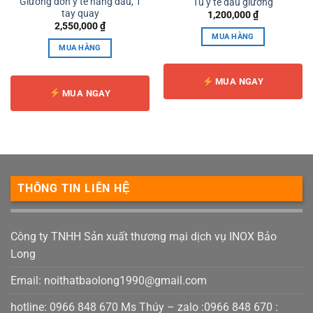
Giường đơn y tế nâng đầu, 1
Tủ y tế đầu giường
tay quay
1,200,000
₫
2,550,000
₫
MUA HÀNG
MUA HÀNG
MUA NGAY
MUA NGAY
THÔNG TIN LIÊN HỆ
Công ty TNHH Sản xuất thương mại dịch vụ INOX Bảo
Long
Email:
noithatbaolong1990@gmail.com
hotline: 0966 848 670 Ms Thúy – zalo :0966 848 670 :