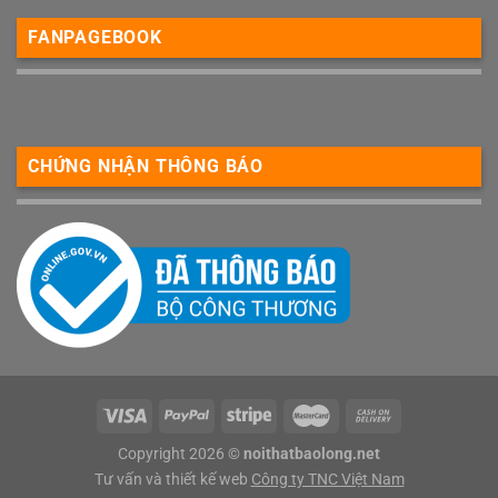
FANPAGEBOOK
CHỨNG NHẬN THÔNG BÁO
Copyright 2026 ©
noithatbaolong.net
Tư vấn và thiết kế web
Công ty TNC Việt Nam