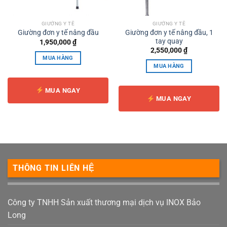
GIƯỜNG Y TẾ
GIƯỜNG Y TẾ
Giường đơn y tế nâng đầu, 1
Giường đơn y tế nâng đầu
tay quay
1,950,000
₫
2,550,000
₫
MUA HÀNG
MUA HÀNG
MUA NGAY
MUA NGAY
THÔNG TIN LIÊN HỆ
Công ty TNHH Sản xuất thương mại dịch vụ INOX Bảo
Long