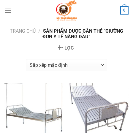
Skip
0
to
content
TRANG CHỦ
/
SẢN PHẨM ĐƯỢC GẮN THẺ “GIƯỜNG
ĐƠN Y TẾ NÂNG ĐẦU”
LỌC