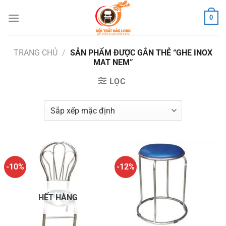
Skip
0
to
content
TRANG CHỦ
/
SẢN PHẨM ĐƯỢC GẮN THẺ “GHE INOX
MAT NEM”
LỌC
-10%
-12%
HẾT HÀNG