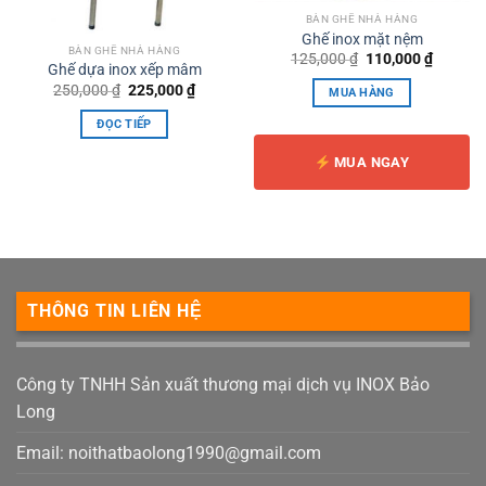
BÀN GHẾ NHÀ HÀNG
Ghế inox mặt nệm
BÀN GHẾ NHÀ HÀNG
Giá
Giá
125,000
₫
110,000
₫
Ghế dựa inox xếp mâm
gốc
hiện
là:
tại
Giá
Giá
250,000
₫
225,000
₫
MUA HÀNG
125,000 ₫.
là:
gốc
hiện
110,000
là:
tại
ĐỌC TIẾP
250,000 ₫.
là:
225,000 ₫.
MUA NGAY
THÔNG TIN LIÊN HỆ
Công ty TNHH Sản xuất thương mại dịch vụ INOX Bảo
Long
Email:
noithatbaolong1990@gmail.com