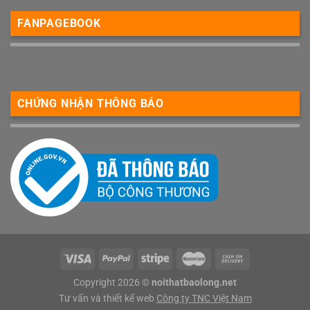
FANPAGEBOOK
CHỨNG NHẬN THÔNG BÁO
Copyright 2026 ©
noithatbaolong.net
Tư vấn và thiết kế web
Công ty TNC Việt Nam