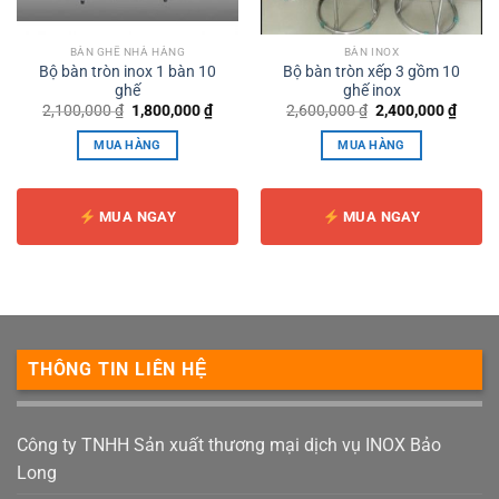
BÀN GHẾ NHÀ HÀNG
BÀN INOX
Bộ bàn tròn inox 1 bàn 10
Bộ bàn tròn xếp 3 gồm 10
ghế
ghế inox
Giá
Giá
Giá
Giá
2,100,000
₫
1,800,000
₫
2,600,000
₫
2,400,000
₫
gốc
hiện
gốc
hiện
là:
tại
là:
tại
MUA HÀNG
MUA HÀNG
2,100,000 ₫.
là:
2,600,000 ₫.
là:
1,800,000 ₫.
2,400,
MUA NGAY
MUA NGAY
THÔNG TIN LIÊN HỆ
Công ty TNHH Sản xuất thương mại dịch vụ INOX Bảo
Long