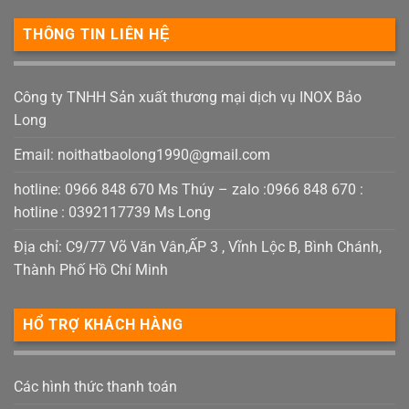
THÔNG TIN LIÊN HỆ
Công ty TNHH Sản xuất thương mại dịch vụ INOX Bảo
Long
Email:
noithatbaolong1990@gmail.com
hotline: 0966 848 670 Ms Thúy – zalo :0966 848 670 :
hotline : 0392117739 Ms Long
Địa chỉ: C9/77 Võ Văn Vân,ẤP 3 , Vĩnh Lộc B, Bình Chánh,
Thành Phố Hồ Chí Minh
HỔ TRỢ KHÁCH HÀNG
Các hình thức thanh toán