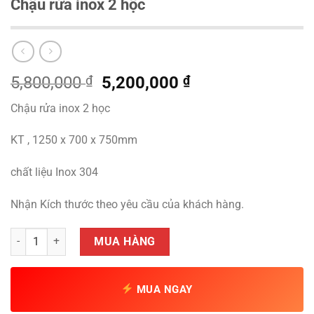
Chậu rửa inox 2 hộc
Giá
Giá
5,800,000
₫
5,200,000
₫
gốc
hiện
Chậu rửa inox 2 học
là:
tại
5,800,000 ₫.
là:
KT , 1250 x 700 x 750mm
5,200,000 ₫.
chất liệu Inox 304
Nhận Kích thước theo yêu cầu của khách hàng.
Chậu rửa inox 2 hộc số lượng
MUA HÀNG
MUA NGAY