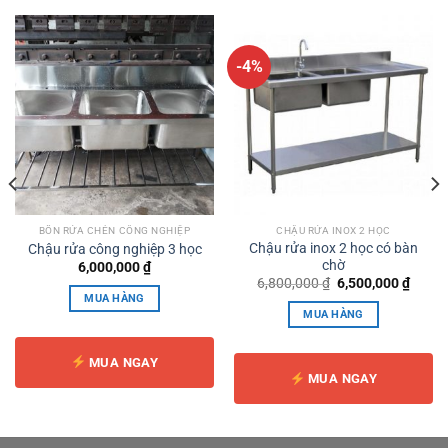
-4%
BỒN RỬA CHÉN CÔNG NGHIỆP
CHẬU RỬA INOX 2 HỌC
Chậu rửa inox 2 học có bàn
Chậu rửa công nghiệp 3 học
chờ
6,000,000
₫
Giá
Giá
6,800,000
₫
6,500,000
₫
gốc
hiện
MUA HÀNG
là:
tại
MUA HÀNG
6,800,000 ₫.
là:
6,500,
MUA NGAY
MUA NGAY