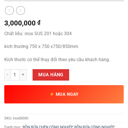
3,000,000
₫
Chất liệu: inox SUS 201 hoặc 304
kích thướng 750 x 750 x750/850mm
Kích thước có thể thay đổi theo yêu cầu khách hàng.
Bồn rửa chén 1 hố số lượng
MUA HÀNG
MUA NGAY
SKU:
inoxbl030
Danh mục:
BỒN RỬA CHÉN CÔNG NGHIỆP
,
BỒN RỬA CÔNG NGHIỆP
,