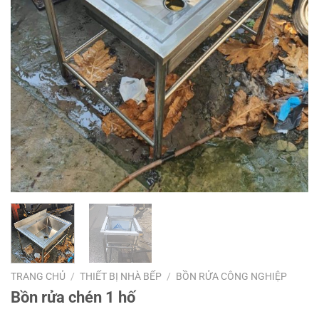
TRANG CHỦ
/
THIẾT BỊ NHÀ BẾP
/
BỒN RỬA CÔNG NGHIỆP
Bồn rửa chén 1 hố