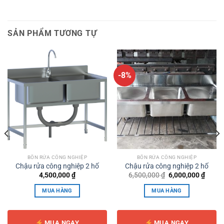
SẢN PHẨM TƯƠNG TỰ
-8%
BỒN RỬA CÔNG NGHIỆP
BỒN RỬA CÔNG NGHIỆP
Chậu rửa công nghiệp 2 hố
Chậu rửa công nghiệp 2 hố
Giá
Giá
4,500,000
₫
6,500,000
₫
6,000,000
₫
gốc
hiện
là:
tại
MUA HÀNG
MUA HÀNG
6,500,000 ₫.
là:
0,000 ₫.
6,000,
MUA NGAY
MUA NGAY