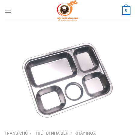
Skip
0
to
content
TRANG CHỦ
/
THIẾT BỊ NHÀ BẾP
/
KHAY INOX