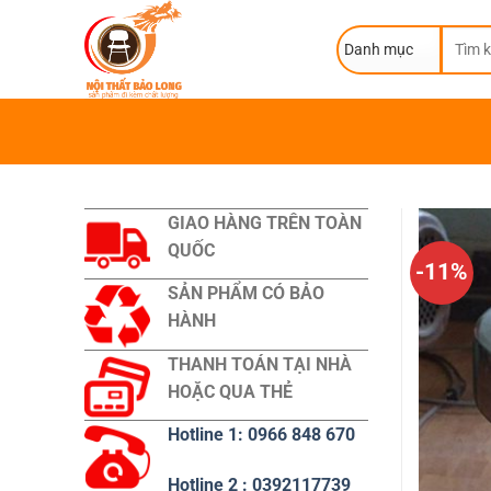
Skip
Tìm
to
kiếm:
content
GIAO HÀNG TRÊN TOÀN
QUỐC
-11%
SẢN PHẨM CÓ BẢO
HÀNH
THANH TOÁN TẠI NHÀ
HOẶC QUA THẺ
Hotline 1: 0966 848 670
Hotline 2 : 0392117739