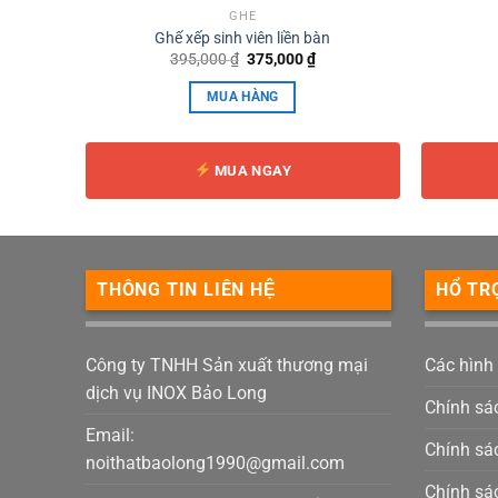
GHẾ
ấp
Ghế xếp sinh viên liền bàn
á
Giá
Giá
395,000
₫
375,000
₫
n
gốc
hiện
là:
tại
MUA HÀNG
395,000 ₫.
là:
5,000 ₫.
375,000 ₫.
MUA NGAY
THÔNG TIN LIÊN HỆ
HỔ TR
Công ty TNHH Sản xuất thương mại
Các hình
dịch vụ INOX Bảo Long
Chính sá
Email:
Chính sác
noithatbaolong1990@gmail.com
Chính sá