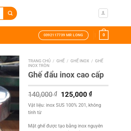
0
0392117739 MR LONG
TRANG CHỦ
/
GHẾ
/
GHẾ INOX
/
GHẾ
INOX TRÒN
Ghế đẩu inox cao cấp
Giá
Giá
140,000
₫
125,000
₫
gốc
hiện
Vật liệu: inox SUS 100% 201, không
là:
tại
tính từ
140,000 ₫.
là:
125,000 ₫.
Mặt ghế được tạo bằng inox nguyên