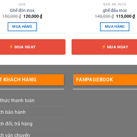
GHẾ
BÀN ĂN INOX
Ghế đôn inox
ghế đẩu inox
Giá
Giá
Giá
G
150,000
₫
120,000
₫
140,000
₫
115,000
₫
gốc
hiện
gốc
h
là:
tại
là:
t
MUA HÀNG
MUA HÀNG
150,000 ₫.
là:
140,000 ₫.
l
120,000 ₫.
1
MUA NGAY
MUA NGAY
Ợ KHÁCH HÀNG
FANPAGEBOOK
 thức thanh toán
ch bảo hành
h đổi, trả hàng
ch vận chuyển