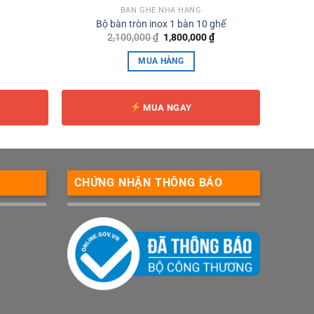
BÀN GHẾ NHÀ HÀNG
Bộ bàn tròn inox 1 bàn 10 ghế
iá
Giá
Giá
2,100,000
₫
1,800,000
₫
iện
gốc
hiện
ại
là:
tại
MUA HÀNG
à:
2,100,000 ₫.
là:
15,000 ₫.
1,800,000 ₫.
MUA NGAY
CHỨNG NHẬN THÔNG BÁO