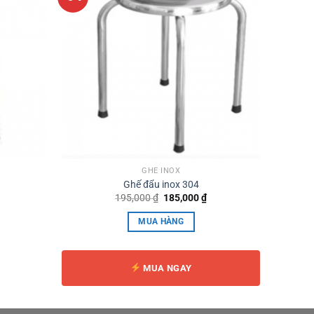
GHẾ INOX
Ghế đẩu inox 304
Giá
Giá
195,000
₫
185,000
₫
gốc
hiện
là:
tại
MUA HÀNG
195,000 ₫.
là:
185,000 ₫.
MUA NGAY