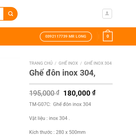
0
0392117739 MR LONG
TRANG CHỦ
/
GHẾ INOX
/
GHẾ INOX 304
Ghế đôn inox 304,
Giá
Giá
195,000
₫
180,000
₫
gốc
hiện
TM-G07C: Ghế đôn inox 304
là:
tại
195,000 ₫.
là:
Vật liệu : inox 304 .
180,000 ₫.
Kích thước : 280 x 500mm