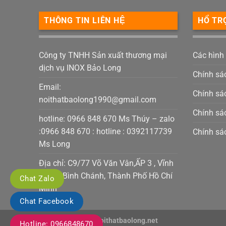
THÔNG TIN LIÊN HỆ
HỔ TR
Công ty TNHH Sản xuất thương mại
Các hình
dịch vụ INOX Bảo Long
Chính sá
Email:
Chính sác
noithatbaolong1990@gmail.com
Chính sá
hotline: 0966 848 670 Ms Thúy – zalo
:0966 848 670 : hotline : 0392117739
Chính sá
Ms Long
Địa chỉ: C9/77 Võ Văn Vân,ẤP 3 , Vĩnh
Lộc B, Bình Chánh, Thành Phố Hồ Chí
Chat Zalo
Minh
Chat Facebook
Copyright 2026 ©
noithatbaolong.net
Hotline: 0966848670