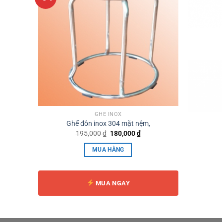
GHẾ INOX
Ghế đôn inox 304 mặt nệm,
Giá
Giá
195,000
₫
180,000
₫
gốc
hiện
là:
tại
MUA HÀNG
195,000 ₫.
là:
180,000 ₫.
MUA NGAY