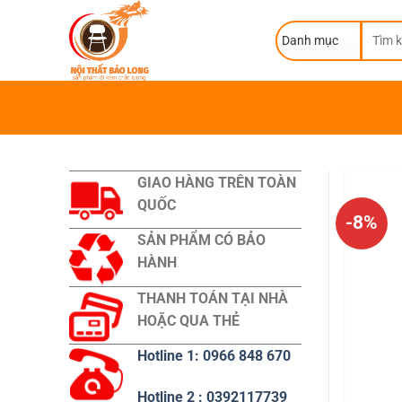
Skip
Tìm
to
kiếm:
content
GIAO HÀNG TRÊN TOÀN
QUỐC
-8%
SẢN PHẨM CÓ BẢO
HÀNH
THANH TOÁN TẠI NHÀ
HOẶC QUA THẺ
Hotline 1: 0966 848 670
Hotline 2 : 0392117739