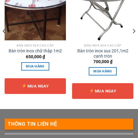
BÀN INOX 304 CAO CẤP
BÀN INOX 304 CAO CẤP
Bàn tròn inox sus 201,1m2
Bàn tròn inox chữ thập 1m2
cạnh tròn
650,000
₫
700,000
₫
MUA HÀNG
MUA HÀNG
0,000 ₫.
MUA NGAY
MUA NGAY
THÔNG TIN LIÊN HỆ