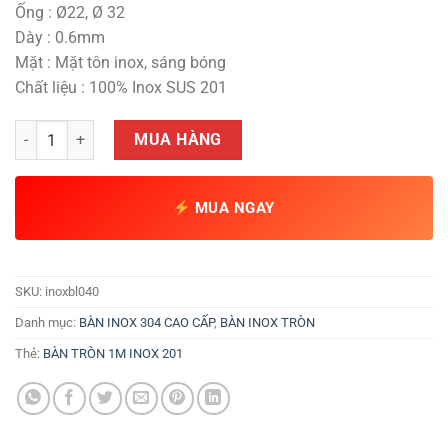
900,000 ₫.
là:
Ống : Ø22, Ø 32
780,000 ₫.
Dày : 0.6mm
Mặt : Mặt tôn inox, sáng bóng
Chất liệu : 100% Inox SUS 201
Bàn tròn 1m inox 201 số lượng
MUA HÀNG
MUA NGAY
SKU:
inoxbl040
Danh mục:
BÀN INOX 304 CAO CẤP
,
BÀN INOX TRÒN
Thẻ:
BÀN TRÒN 1M INOX 201