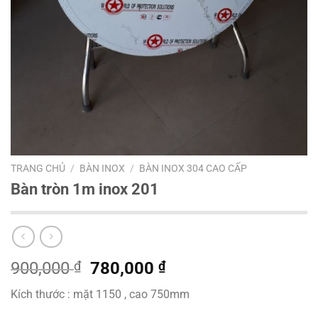
TRANG CHỦ
/
BÀN INOX
/
BÀN INOX 304 CAO CẤP
Bàn tròn 1m inox 201
Giá
Giá
900,000
₫
780,000
₫
gốc
hiện
Kích thước : mặt 1150 , cao 750mm
là:
tại