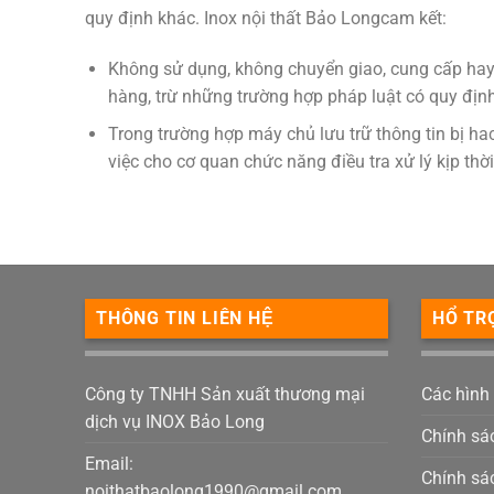
quy định khác. Inox nội thất Bảo Longcam kết:
Không sử dụng, không chuyển giao, cung cấp hay 
hàng, trừ những trường hợp pháp luật có quy địn
Trong trường hợp máy chủ lưu trữ thông tin bị h
việc cho cơ quan chức năng điều tra xử lý kịp th
THÔNG TIN LIÊN HỆ
HỔ TR
Công ty TNHH Sản xuất thương mại
Các hình
dịch vụ INOX Bảo Long
Chính sá
Email:
Chính sác
noithatbaolong1990@gmail.com