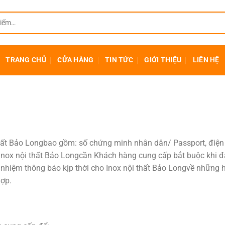
TRANG CHỦ
CỬA HÀNG
TIN TỨC
GIỚI THIỆU
LIÊN HỆ
thất Bảo Longbao gồm: số chứng minh nhân dân/ Passport, điện tho
 Inox nội thất Bảo Longcần Khách hàng cung cấp bắt buộc khi đ
nhiệm thông báo kịp thời cho Inox nội thất Bảo Longvề những h
hợp.